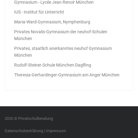
Gymnasium - Lycée Jean Renoir München
IUS - Institut für Unterricht
Maria-Ward-Gymnasium, Nymphenburg
Privates Novalis-Gymnasium der neuhof-Schulen
München
Privates, staatlich anerkanntes neuhof Gymnasium
München
Rudolf-Steiner-Schule München-Daglfing
Theresia-Gerhardinger-Gymnasium am Anger München
2026 © Privatschulberatung
Datenschutzerklärung
|
Impressum