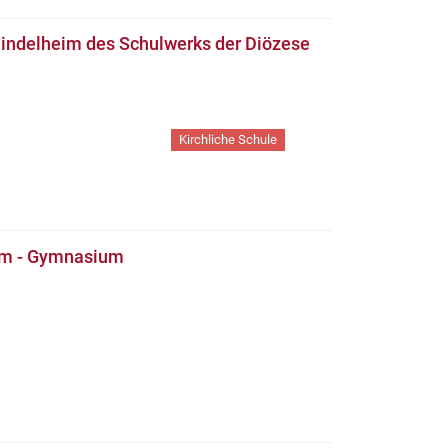
indelheim des Schulwerks der Diözese
Kirchliche Schule
im - Gymnasium