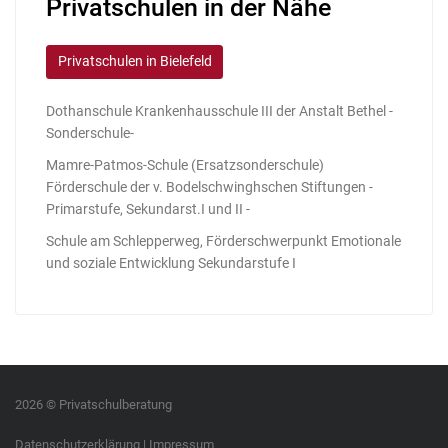
Privatschulen in der Nähe
Privatschulen in Bielefeld
Dothanschule Krankenhausschule III der Anstalt Bethel -
Sonderschule-
Mamre-Patmos-Schule (Ersatzsonderschule)
Förderschule der v. Bodelschwinghschen Stiftungen -
Primarstufe, Sekundarst.I und II -
Schule am Schlepperweg, Förderschwerpunkt Emotionale
und soziale Entwicklung Sekundarstufe I
2026 © Privatschulberatung
Datenschutzerklärung
|
Impressum