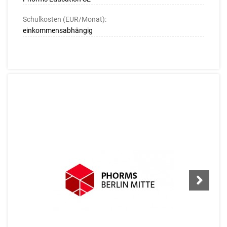
Schulkosten (EUR/Monat):
einkommensabhängig
Next
Next