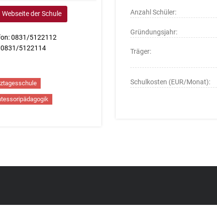
Anzahl Schüler:
Webseite der Schule
Gründungsjahr:
fon: 0831/5122112
: 0831/5122114
Träger:
Schulkosten (EUR/Monat):
ztagesschule
tessoripädagogik