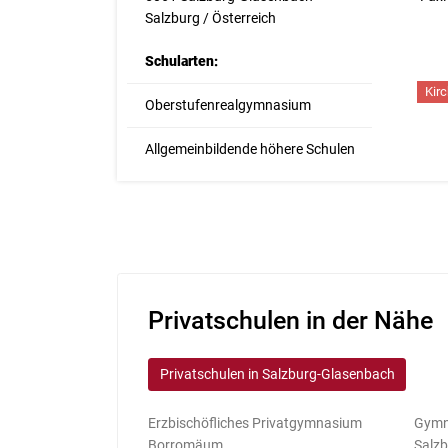
Salzburg / Österreich
Schularten:
Kir
Oberstufenrealgymnasium
Allgemeinbildende höhere Schulen
Privatschulen in der Nähe
Privatschulen in Salzburg-Glasenbach
Erzbischöfliches Privatgymnasium
Gymn
Borromäum
Salzb