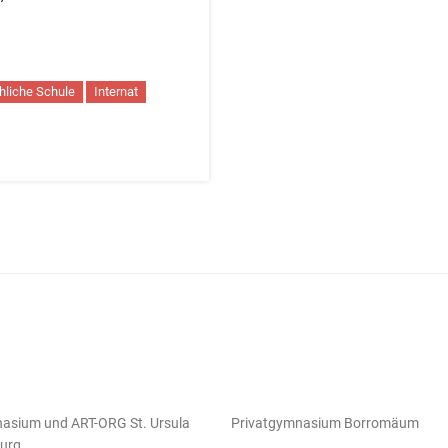
chliche Schule
Internat
asium und ART-ORG St. Ursula
Privatgymnasium Borromäum
urg