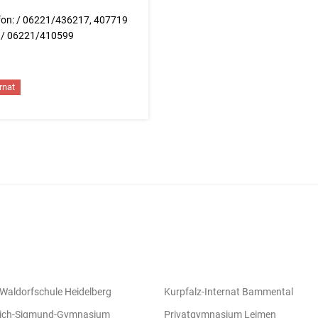
fon: / 06221/436217, 407719
 / 06221/410599
rnat
 Waldorfschule Heidelberg
Kurpfalz-Internat Bammental
rich-Sigmund-Gymnasium
Privatgymnasium Leimen