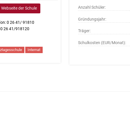
Anzahl Schüler:
Webseite der Schule
Gründungsjahr:
fon: 0 26 41/ 91810
 0 26 41/918120
Träger:
Schulkosten (EUR/Monat):
ztagesschule
Internat