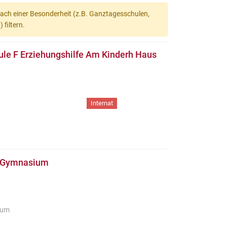
nach einer Besonderheit (z.B. Ganztagesschulen,
filtern.
ule F Erziehungshilfe Am Kinderh Haus
Internat
s Gymnasium
ium